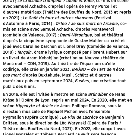
2010) ;
Le Crocodile trompeur / Didon et Énée
, co-mis en scène
avec Samuel Achache, d’après l’opéra de Henry Purcell et
d’autres matériaux (Théâtre des Bouffes du Nord, 2013 et repris
en 2021) ;
Le Goût du faux et autres chansons
(Festival
d’Automne à Paris, 2014) ;
Orfeo / Je suis mort en Arcadie
, co-
mis en scène avec Samuel Achache, d’après Monteverdi
(comédie de Valence, 2017) ;
Demi-Véronique
, ballet théâtral
d’après la cinquième symphonie de Gustav Mahler co-créé et
joué avec Caroline Darchen et Lionel Dray (Comédie de Valence,
2018) ;
Tarquin
, drame lyrique composé par Florent Hubert sur
un livret de Aram Kebabjian (création au Nouveau théâtre de
Montreuil – CDN, 2019). Au théâtre de l’Aquarium qu’elle
codirige, elle crée en janvier 2023,
BAÙBO – de l’art de n’être
pas mort
d’après Buxtehude, Musil, Schütz et d’autres
matériaux puis en septembre 2024,
Fusées
, une création tout
public dès 6 ans.
En 2016, elle est invitée à mettre en scène
Brùndibar
de Hans
Krása à l’Opéra de Lyon, repris en mai 2024. En 2020, elle met en
scène
Hippolyte et Aricie
de Jean-Philippe Rameau, sous la
direction musicale de Raphaël Pichon avec l’ensemble
Pygmalion (Opéra Comique) ;
Le Viol de Lucrèce
de Benjamin
Britten, sous la direction de Léo Warynski (Opéra de Paris /
Théâtre des Bouffes du Nord, 2021). En 2022, elle conçoit avec
Lionel González et Thibault Perriard
La Nuit sera blanche