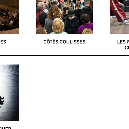
ES
CÔTÉS COULISSES
LES 
C
JOUER