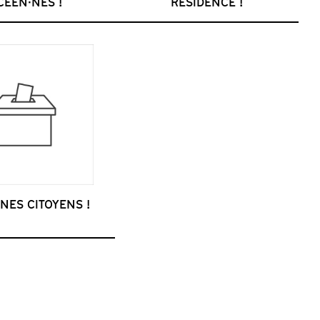
CÉEN·NES !
RÉSIDENCE !
NES CITOYENS !