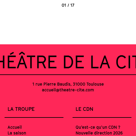
17 / 17
03 / 17
04 / 17
05 / 17
06 / 17
08 / 17
09 / 17
02 / 17
07 / 17
01 / 17
10 / 17
13 / 17
14 / 17
15 / 17
16 / 17
12 / 17
11 / 17
Visite de l'atelier décors
HÉÂTRE DE LA CI
1 rue Pierre Baudis, 31000 Toulouse
accueil@theatre-cite.com
LA TROUPE
LE CDN
Accueil
Qu’est-ce qu’un CDN ?
La saison
Nouvelle direction 2026