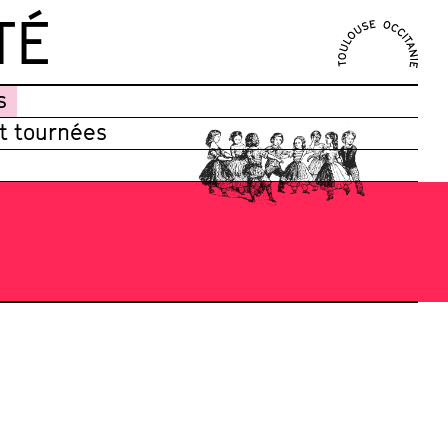
TÉ
s
et tournées