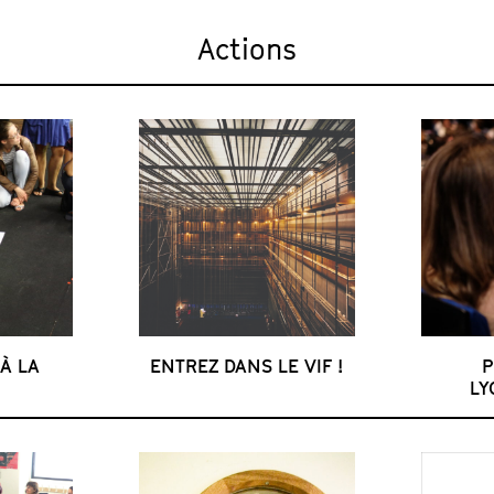
Actions
 À LA
ENTREZ DANS LE VIF !
P
LY