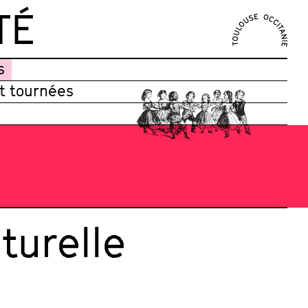
TÉ
s
et tournées
turelle