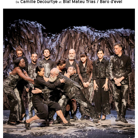
Camille Decourtye
Blaï Mateu Trias / Baro d’evel
De
et