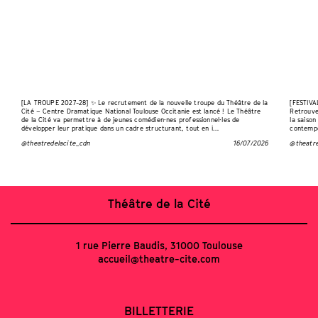
[LA TROUPE 2027-28] ✨ Le recrutement de la nouvelle troupe du Théâtre de la
[FESTIV
Cité – Centre Dramatique National Toulouse Occitanie est lancé ! Le Théâtre
Retrouve
de la Cité va permettre à de jeunes comédien·nes professionnel·les de
la saison
développer leur pratique dans un cadre structurant, tout en i…
contempo
@theatredelacite_cdn
16/07/2026
@theatre
Théâtre de la Cité
1 rue Pierre Baudis, 31000 Toulouse
accueil@theatre-cite.com
BILLETTERIE