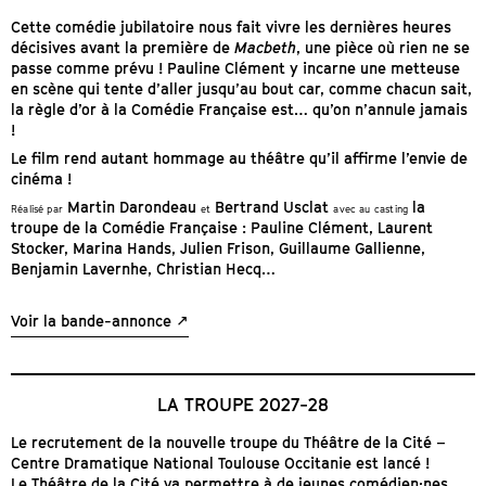
Cette comédie jubilatoire nous fait vivre les dernières heures
décisives avant la première de
Macbeth
, une pièce où rien ne se
passe comme prévu ! Pauline Clément y incarne une metteuse
en scène qui tente d’aller jusqu’au bout car, comme chacun sait,
la règle d’or à la Comédie Française est… qu’on n’annule jamais
!
Le film rend autant hommage au théâtre qu’il affirme l’envie de
cinéma !
Martin Darondeau
Bertrand Usclat
la
Réalisé par
et
avec au casting
troupe de la Comédie Française : Pauline Clément, Laurent
Stocker, Marina Hands, Julien Frison, Guillaume Gallienne,
Benjamin Lavernhe, Christian Hecq…
Voir la bande-annonce
LA TROUPE 2027-28
Le recrutement de la nouvelle troupe du Théâtre de la Cité –
Centre Dramatique National Toulouse Occitanie est lancé !
Le Théâtre de la Cité va permettre à de jeunes comédien·nes