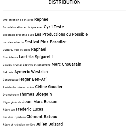
DISTRIBUTION
Raphaël
Une création de et avec
Cyril Teste
En collaboration artistique avec
Les Productions du Possible
Spectacle présenté avec
Festival Pink Paradize
dans le cadre du
Raphaël
Guitare, voix et piano
Laetitia Spigarelli
Comédienne
Marc Chouarain
Clavier, crystal Baschet et saxophone
Aymeric Westrich
Batterie
Hagar Ben-Ari
Contrebasse
Céline Gaudier
Assistante mise en scène
Thomas Bidegain
Dramaturgie
Jean-Marc Besson
Régie générale
Frederic Lucas
Régie son
Clément Rateau
Backline / plateau
Julien Boizard
Régie et création lumière