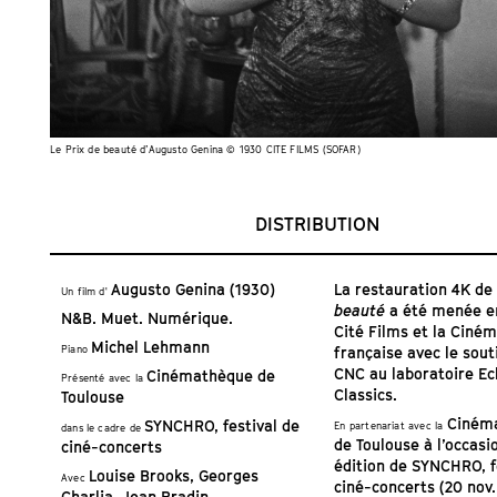
Le Prix de beauté d’Augusto Genina © 1930 CITE FILMS (SOFAR)
DISTRIBUTION
Augusto Genina (1930)
La restauration 4K d
Un film d'
beauté
a été menée e
N&B. Muet. Numérique.
Cité Films et la Ciné
Michel Lehmann
Piano
française avec le sout
CNC au laboratoire Ec
Cinémathèque de
Présenté avec la
Classics.
Toulouse
Ciném
SYNCHRO, festival de
En partenariat avec la
dans le cadre de
de Toulouse à l’occasi
ciné-concerts
édition de SYNCHRO, f
Louise Brooks, Georges
Avec
ciné-concerts (20 nov.
Charlia, Jean Bradin