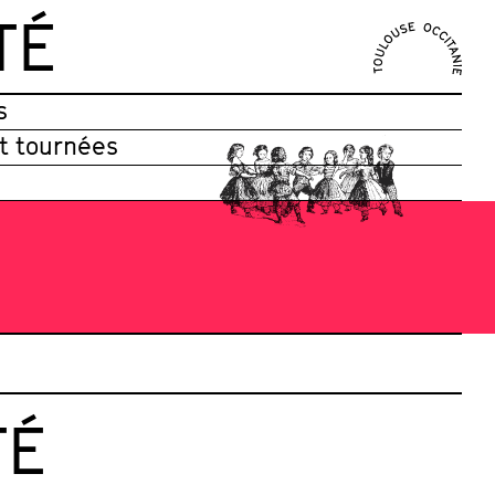
TÉ
s
et tournées
TÉ