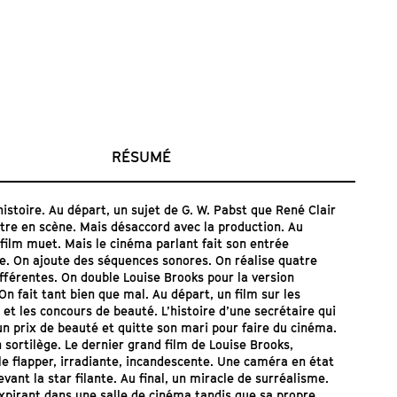
RÉSUMÉ
histoire. Au départ, un sujet de G. W. Pabst que René Clair
tre en scène. Mais désaccord avec la production. Au
 film muet. Mais le cinéma parlant fait son entrée
e. On ajoute des séquences sonores. On réalise quatre
ifférentes. On double Louise Brooks pour la version
On fait tant bien que mal. Au départ, un film sur les
 et les concours de beauté. L’histoire d’une secrétaire qui
n prix de beauté et quitte son mari pour faire du cinéma.
n sortilège. Le dernier grand film de Louise Brooks,
le flapper, irradiante, incandescente. Une caméra en état
vant la star filante. Au final, un miracle de surréalisme.
expirant dans une salle de cinéma tandis que sa propre