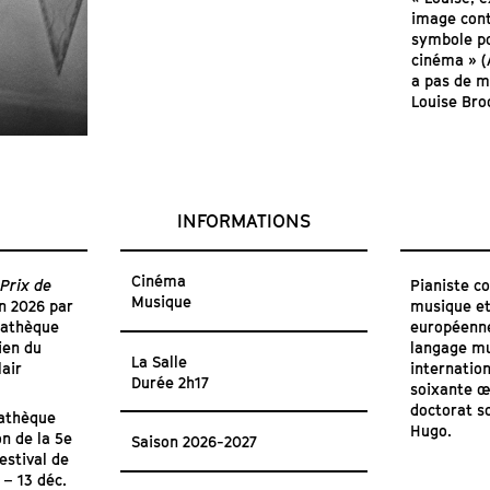
image conti
symbole po
cinéma » (
a pas de m
Louise Bro
INFORMATIONS
Cinéma
e
Prix de
Pianiste c
Musique
n 2026 par
musique et
mathèque
européenne
ien du
langage mus
La Salle
lair
internation
Durée 2h17
soixante œ
doctorat s
athèque
Hugo.
on de la 5e
Saison 2026-2027
estival de
 – 13 déc.