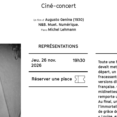
Ciné-concert
Augusto Genina (1930)
Un film d'
N&B. Muet. Numérique.
Michel Lehmann
Piano
REPRÉSENTATIONS
Jeu. 26 nov.
19h30
Toute une 
2026
devait met
départ, un
fracassant
Réserver une place
versions d
française. 
midinettes
remporte u
Au final, u
l’immortel
de grâce de
« Louise, 