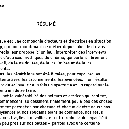
ise
RÉSUMÉ
leue est une compagnie d’acteurs et d’actrices en situation
p, qui font maintenant ce métier depuis plus de dix ans.
edia leur propose ici un jeu : interpréter des interviews
et d’actrices mythiques du cinéma, qui parlent librement
vail, de leurs doutes, de leurs limites et de leurs
ents.
rt, les répétitions ont été filmées, pour capturer les
tentatives, les tâtonnements, les avancées. Il en résulte
bride et joueur : à la fois un spectacle et un regard sur le
n train de se faire.
ilant la vulnérabilité des acteurs et actrices qui tentent,
commencent, se dessinent finalement peu à peu des choses
ement partagées par chacune et chacun d’entre nous : nos
lysantes et nos soudains élans de confiance, nos refus
, nos fragiles trouvailles, et notre redoutable capacité à
 peu près sur nos pattes – parfois avec une certaine