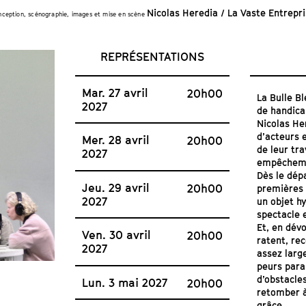
Nicolas Heredia / La Vaste Entrepr
ception, scénographie, images et mise en scène
REPRÉSENTATIONS
Mar. 27 avril
20h00
La Bulle B
2027
de handica
Nicolas Her
d’acteurs 
Mer. 28 avril
20h00
de leur tra
2027
empêchem
Dès le dépa
Jeu. 29 avril
20h00
premières 
2027
un objet hy
spectacle e
Et, en dévo
Ven. 30 avril
20h00
ratent, re
2027
assez larg
peurs para
d’obstacles
Lun. 3 mai 2027
20h00
retomber à
grâce.