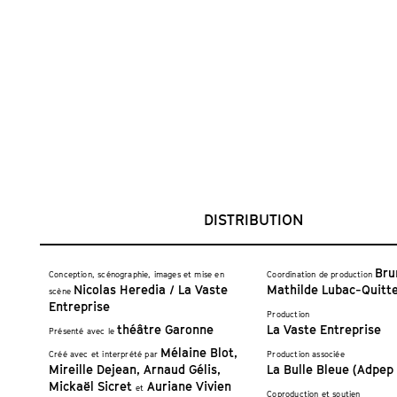
DISTRIBUTION
Bru
Conception, scénographie, images et mise en
Coordination de production
Nicolas Heredia / La Vaste
Mathilde Lubac-Quitt
scène
Entreprise
Production
théâtre Garonne
La Vaste Entreprise
Présenté avec le
Mélaine Blot,
Créé avec et interprété par
Production associée
Mireille Dejean, Arnaud Gélis,
La Bulle Bleue (Adpep
Mickaël Sicret
Auriane Vivien
et
Coproduction et soutien