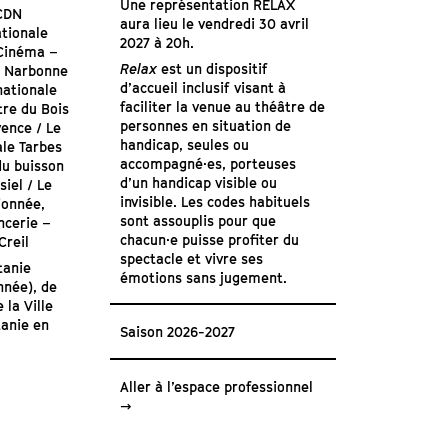
Une représentation RELAX
 CDN
aura lieu le vendredi 30 avril
ationale
2027 à 20h.
+Cinéma –
Relax
est un dispositif
d Narbonne
d’accueil inclusif visant à
nationale
faciliter la venue au théâtre de
tre du Bois
personnes en situation de
vence / Le
handicap, seules ou
ale Tarbes
accompagné·es, porteuses
du buisson
d’un handicap visible ou
siel / Le
invisible. Les codes habituels
ionnée,
sont assouplis pour que
ncerie –
chacun·e puisse profiter du
Creil
spectacle et vivre ses
tanie
émotions sans jugement.
nnée), de
 la Ville
tanie en
Saison 2026-2027
Aller à l’espace professionnel