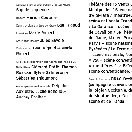
Théâtre des 13 Vents
Collaboration à la direction d’acteur·rices
Sophie Lequenne
Montpellier / Scène n
d’Albi-Tarn / Théâtre
Marion Coutarel
Regard
scène nationale Gran
Gaël Rigaud
Construction et régie générale
/ La Garance – scène 
de Cavaillon / Le Théâ
Marie Robert
Lumières
de l’Aune, Aix-en-Pro
Jules Savoie
Assistanat images
Parvis – scène nation
Gaël Rigaud
Marie
Pyrénées / La Ferme 
Cadrage live
et
Robert
– scène nationale, Noi
Vivat – scène convent
Avec la collaboration des technicien·nes de La
Armentières / La Faïe
Clément Potié, Thomas
Bulle Bleue
scène conventionnée, 
Ruzicka, Sylvie Salmeron
et
Sébastien Thiaumond
DRAC Occi
Avec l’aide de la
(compagnie conventio
Delphine
Accompagnement éducatif
la Région Occitanie, de
Auxiètre, Lucile Bohollo
et
de Montpellier, d’Occi
Audrey Prolhac
scène et de l’Onda