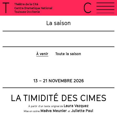
Théâtre de la Cité
Centre Dramatique National
Toulouse Occitanie
La saison
À venir
Toute la saison
13 – 21 NOVEMBRE 2026
LA TIMIDITÉ DES CIMES
Laura Vazquez
À partir d’un texte original de
Maëva Meunier
Juliette Paul
Mise en scène
et