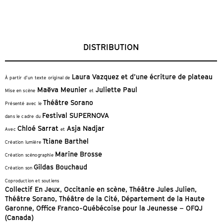
DISTRIBUTION
Laura Vazquez
et d’une écriture de plateau
À partir d’un texte original de
Maëva Meunier
Juliette Paul
Mise en scène
et
Théâtre Sorano
Présenté avec le
Festival SUPERNOVA
dans le cadre du
Chloé Sarrat
Asja Nadjar
Avec
et
Ttiane Barthel
Création lumière
Marine Brosse
Création scénographie
Gildas Bouchaud
Création son
Coproduction et soutiens
Collectif En Jeux, Occitanie en scène, Théâtre Jules Julien,
Théâtre Sorano, Théâtre de la Cité, Département de la Haute
Garonne, Office Franco-Québécoise pour la Jeunesse – OFQJ
(Canada)