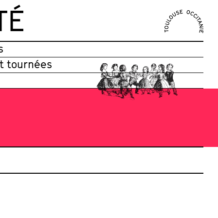
TÉ
s
et tournées