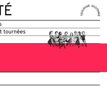
TÉ
s
et tournées